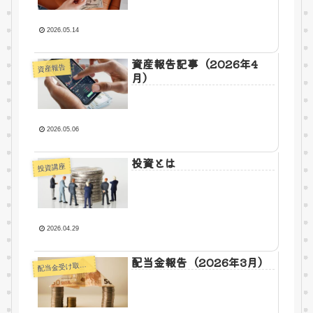
2026.05.14
資産報告記事（2026年4
資産報告
月）
2026.05.06
投資とは
投資講座
2026.04.29
配当金報告（2026年3月）
配
当金受け取り報告