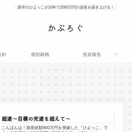
新卒のひよっこが10年で2000万円の資産を築き上げる！
かぶろぐ
方針
個別銘柄
投資報告
超遂～目標の完遂を超えて～
こんばんは！資産総額900万円を突破した「ひよっこ」で