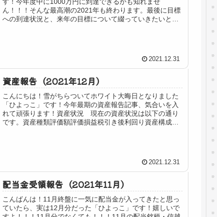
す！今年度中に1000万円に到達できるかも知れませ
ん！！！そんな最高潮の2021年も終わります。最後に目標
への到達状況と、来年の目標について綴っていきたいと思
います！2021年の目標 2...
2021.12.31
資産報告（2021年12月）
こんにちは！雪がちらついてホワイト大晦日となりました
「ひよっこ」です！今年最期の資産報告記事、気合いを入
れて頑張ります！資産状況 現在の資産状況は以下の通り
です。資産種類評価額評価損益税引き後利回り資産構成率
配当金元本インカムゲイン銘柄4,...
2021.12.31
配当金受領報告（2021年11月）
こんばんは！11月終盤に一気に配当金が入ってきたと思っ
ていたら、実は12月分だった「ひよっこ」です！嬉しいで
すよ！！！11月分でなくても！！！11月の配当銘柄・信越