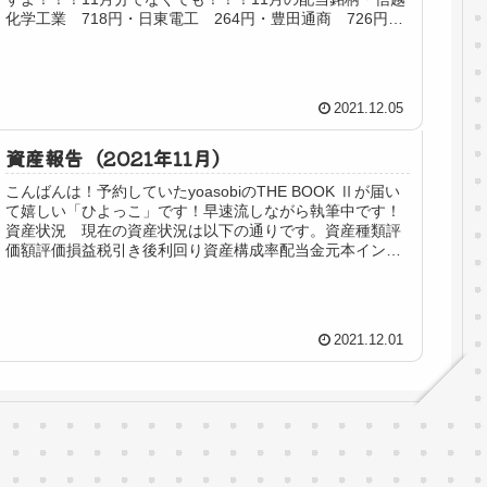
化学工業 718円・日東電工 264円・豊田通商 726円・
エクシオグループ...
2021.12.05
資産報告（2021年11月）
こんばんは！予約していたyoasobiのTHE BOOK Ⅱが届い
て嬉しい「ひよっこ」です！早速流しながら執筆中です！
資産状況 現在の資産状況は以下の通りです。資産種類評
価額評価損益税引き後利回り資産構成率配当金元本インカ
ムゲイン銘柄3,6...
2021.12.01