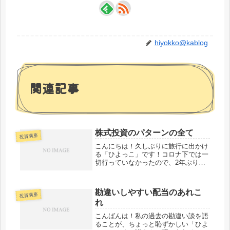
hiyokko@kablog
関連記事
株式投資のパターンの全て
投資講座
こんにちは！久しぶりに旅行に出かけ
る「ひよっこ」です！コロナ下では一
切行っていなかったので、2年ぶりで
しょうか。楽しみです！ 今回は「未
来の投資家」の方に向けた記事です。
タイトルの通り、株式投資のパターン
勘違いしやすい配当のあれこ
について説明します！株式投資の要
投資講座
れ
素 ...
こんばんは！私の過去の勘違い談を語
ることが、ちょっと恥ずかしい「ひよ