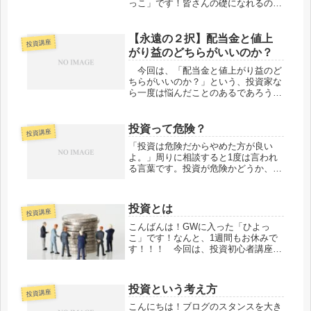
っこ」です！皆さんの礎になれるので
あれば、この我が身、喜んで授けまし
ょう。。。 今回は、初心者の方に向
けて書いている記事です。誤解しやす
【永遠の２択】配当金と値上
投資講座
い配当金についての情報をお届けしま
がり益のどちらがいいのか？
す...
今回は、「配当金と値上がり益のど
ちらがいいのか？」という、投資家な
ら一度は悩んだことのあるであろうテ
ーマについて考えていきます。この記
事が皆さんの投資家人生の一助となれ
ば幸いです。
投資って危険？
投資講座
「投資は危険だからやめた方が良い
よ。」周りに相談すると1度は言われ
る言葉です。投資が危険かどうか、一
緒に考えましょう。
投資とは
投資講座
こんばんは！GWに入った「ひよっ
こ」です！なんと、1週間もお休みで
す！！！ 今回は、投資初心者講座第
一弾「投資」について、書いていま
す。最近、投資を始める人が増えてい
ます。私が親族や友人に金融講座をす
投資という考え方
る中で、投資についてどんな考えを持
投資講座
ってい...
こんにちは！ブログのスタンスを大き