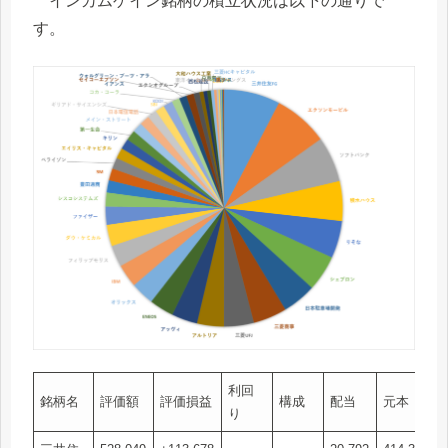
インカムゲイン銘柄の積立状況は以下の通りで
す。
利回
銘柄名
評価額
評価損益
構成
配当
元本
り