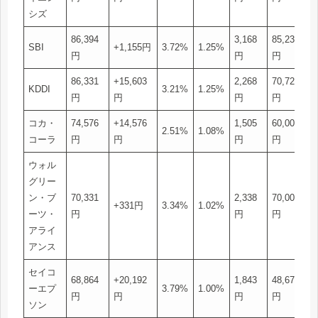
シズ
86,394
3,168
85,239
SBI
+1,155円
3.72%
1.25%
円
円
円
86,331
+15,603
2,268
70,728
KDDI
3.21%
1.25%
円
円
円
円
コカ・
74,576
+14,576
1,505
60,000
2.51%
1.08%
コーラ
円
円
円
円
ウォル
グリー
ン・ブ
70,331
2,338
70,000
+331円
3.34%
1.02%
ーツ・
円
円
円
アライ
アンス
セイコ
68,864
+20,192
1,843
48,672
ーエプ
3.79%
1.00%
円
円
円
円
ソン