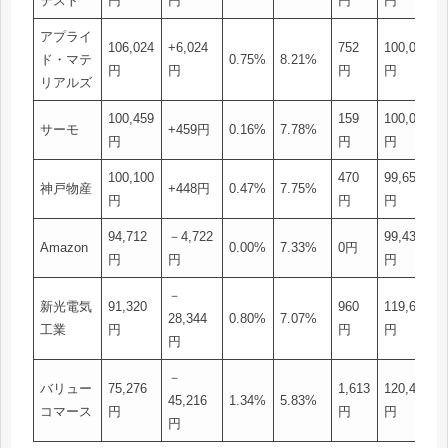
テスト
円
円
円
円
アプライ
106,024
+6,024
752
100,000
ド・マテ
0.75%
8.21%
円
円
円
円
リアルズ
100,459
159
100,000
サーモ
+459円
0.16%
7.78%
円
円
円
100,100
470
99,652
神戸物産
+448円
0.47%
7.75%
円
円
円
94,712
－4,722
99,434
Amazon
0.00%
7.33%
0円
円
円
円
－
新光電気
91,320
960
119,664
28,344
0.80%
7.07%
工業
円
円
円
円
－
バリュー
75,276
1,613
120,492
45,216
1.34%
5.83%
コマース
円
円
円
円