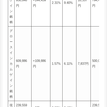
ゲ
938,846
+144,439
18,357
794,407
2.31%
9.40%
イ
円
円
円
円
ン
銘
柄
グ
ロ
ー
ス
イ
ン
609,886
+109,886
500,000
カ
1.57%
6.11%
7,837円
円
円
円
ム
ゲ
イ
ン
銘
柄
現
239,559
239,559