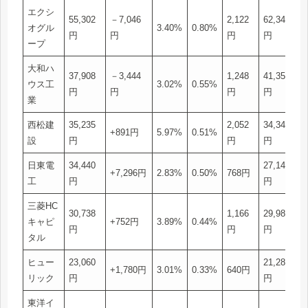
エクシ
55,302
－7,046
2,122
62,348
オグル
3.40%
0.80%
円
円
円
円
ープ
大和ハ
37,908
－3,444
1,248
41,352
ウス工
3.02%
0.55%
円
円
円
円
業
西松建
35,235
2,052
34,344
+891円
5.97%
0.51%
設
円
円
円
日東電
34,440
27,144
+7,296円
2.83%
0.50%
768円
工
円
円
三菱HC
30,738
1,166
29,986
キャピ
+752円
3.89%
0.44%
円
円
円
タル
ヒュー
23,060
21,280
+1,780円
3.01%
0.33%
640円
リック
円
円
東洋イ