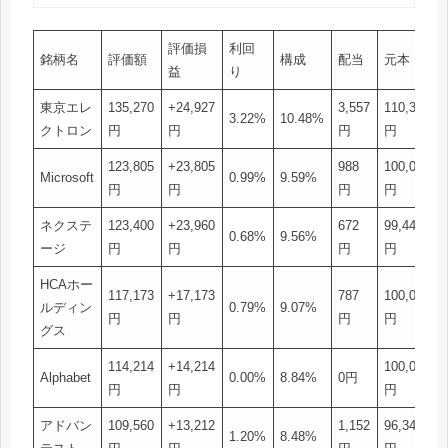
評価損
利回
銘柄名
評価額
構成
配当
元本
益
り
東京エレ
135,270
+24,927
3,557
110,343
3.22%
10.48%
クトロン
円
円
円
円
123,805
+23,805
988
100,000
Microsoft
0.99%
9.59%
円
円
円
円
ネクステ
123,400
+23,960
672
99,440
0.68%
9.56%
ージ
円
円
円
円
HCAホー
117,173
+17,173
787
100,000
ルディン
0.79%
9.07%
円
円
円
円
グス
114,214
+14,214
100,000
Alphabet
0.00%
8.84%
0円
円
円
円
アドバン
109,560
+13,212
1,152
96,348
1.20%
8.48%