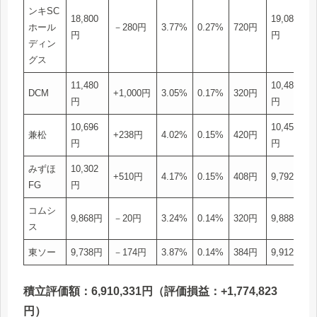
ンキSC
18,800
19,080
ホール
－280円
3.77%
0.27%
720円
円
円
ディン
グス
11,480
10,480
DCM
+1,000円
3.05%
0.17%
320円
円
円
10,696
10,458
兼松
+238円
4.02%
0.15%
420円
円
円
みずほ
10,302
+510円
4.17%
0.15%
408円
9,792円
FG
円
コムシ
9,868円
－20円
3.24%
0.14%
320円
9,888円
ス
東ソー
9,738円
－174円
3.87%
0.14%
384円
9,912円
積立評価額：6,910,331円（評価損益：+1,774,823
円）