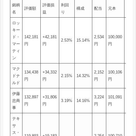
銘柄
評価損
利回
株
評価額
構成
配当
元本
名
益
り
数
ロッ
キー
ド・
142,181
+42,181
2,534
100,000
2
2.53%
15.14%
マー
円
円
円
円
株
ティ
ン
マク
134,438
+34,332
2,152
100,106
4
ドナ
2.15%
14.32%
円
円
円
円
株
ルド
伊藤
132,897
+31,806
3,224
101,091
31
忠商
3.19%
14.16%
円
円
円
円
株
事
テキ
サ
ス・
119,893
+19,183
2,254
100,710
5