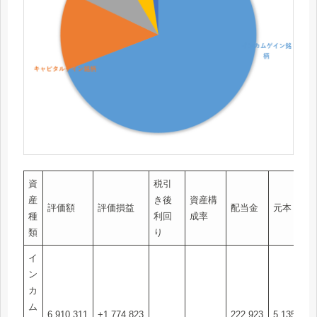
資
税引
産
き後
資産構
評価額
評価損益
配当金
元本
種
利回
成率
類
り
イ
ン
カ
ム
6,910,311
+1,774,823
222,923
5,135,488