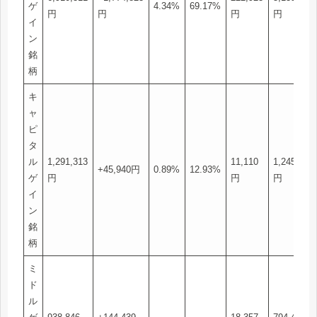
ゲ
4.34%
69.17%
円
円
円
円
イ
ン
銘
柄
キ
ャ
ピ
タ
ル
1,291,313
11,110
1,245,373
+45,940円
0.89%
12.93%
ゲ
円
円
円
イ
ン
銘
柄
ミ
ド
ル