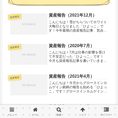
資産報告（2021年12月）
資産報告
こんにちは！雪がちらついてホワイト
大晦日となりました「ひよっこ」で
す！今年最期の資産報告記事、気合い
を入れて頑張ります！資産状況 現在
の資産状況は以下の通りです。資産種
類評価額評価損益税引き後利回り資産
資産報告（2020年7月）
構成率配当金元本インカムゲイン銘柄
資産報告
4,...
こんにちは！7月は仕事の影響を受け
て不安定だった「ひよっこ」です！
今月も資産報告記事を書いていきま
す！資産状況 現在の資産は以下のよ
うに構成されています。資産名評価額
評価損益利回り資産構成率インカムゲ
資産報告（2021年4月）
イン銘柄994,173円－38,826...
資産報告
こんにちは！今月からグロースインカ
ムゲイン銘柄の報告も始める「ひよっ
こ」です！グロースインカムゲイン銘
柄は動きがほとんど無いので、資産報
告記事のみの公開にしようと考えてい
ます。資産状況 現在の資産は以下の
資産報告（2021年6月）
ように構成されています。資産種類評
資産報告
価...
こんにちは！配当書類が増えてきたの
メニュー
ホーム
検索
トップ
サイドバー
で、シュレッダーを買った「ひよっ