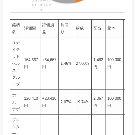
銘柄
評価損
利回
株
評価額
構成
配当
元本
名
益
り
数
ユナ
イテ
ッド
164,667
+64,667
1,462
100,000
2
ヘル
1.46%
27.00%
円
円
円
円
株
ス・
グル
ープ
ホー
120,410
+20,410
2,067
100,000
3
ム・
2.07%
19.74%
円
円
円
円
株
デポ
プロ
クタ
ー・