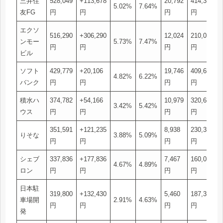
三井住
528,049
+113,678
20,792
414,371
5.02%
7.64%
友FG
円
円
円
円
エクソ
516,290
+306,290
12,024
210,000
ンモー
5.73%
7.47%
円
円
円
円
ビル
ソフト
429,779
+20,106
19,746
409,673
4.82%
6.22%
バンク
円
円
円
円
積水ハ
374,782
+54,166
10,979
320,616
3.42%
5.42%
ウス
円
円
円
円
351,591
+121,235
8,938
230,356
りそな
3.88%
5.09%
円
円
円
円
シェブ
337,836
+177,836
7,467
160,000
4.67%
4.89%
ロン
円
円
円
円
日本駐
319,800
+132,430
5,460
187,370
車場開
2.91%
4.63%
円
円
円
円
発